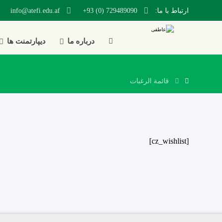
ارتباط با ما:
729489090 (0) 93+
info@atefi.edu.af
درباره ما
دیپارتمنت ها
قائمة الرغبات
[cz_wishlist]