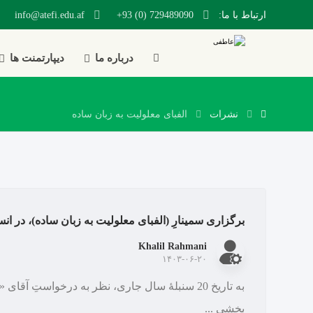
ارتباط با ما:
729489090 (0) 93+
info@atefi.edu.af
درباره ما
دیپارتمنت ها
نشرات
الفبای معلولیت به زبان ساده
برگزاری سمینارِ (الفبای معلولیت به زبان ساده)، در
Khalil Rahmani
۱۴۰۳-۰۶-۲۰
به تاریخ 20 سنبلۀ سال جاری، نظر به درخواستِ
بخشی ...