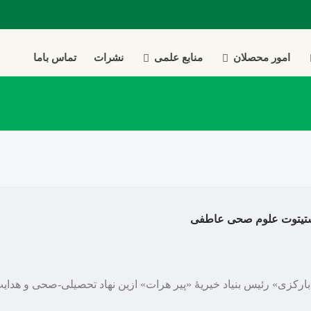
امور محصلان
منابع علمی
نشرات
تماس باما
 انستیتوت علوم صحی عاطفی
 آقای «بارکزی» رئیس بنیاد خیریۀ «پیر هرات» ازین نهاد تحصیلی-صحی و ه