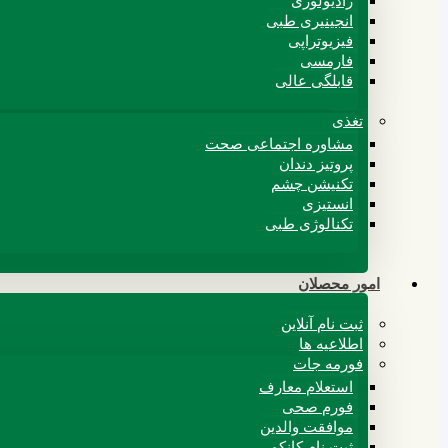
رادیولوژی
انجینیری طبی
فیزیوتراپی
فارمسی
قابلگی عالی
تغذی
مشاوره اجتماعی صحت
پروتیز دندان
تکنیشن چشم
انستیزی
تکنالوژی طبی
امور محصلان
ثبت نام آنلاین
اطلاعیه ها
فورمه جات
استعلام معارف
فورم صحی
موافقت والدین
ثبت نام کانکور