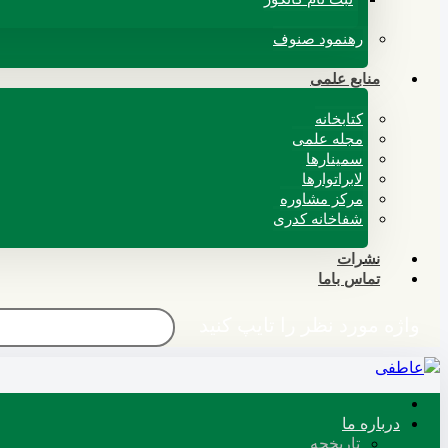
رهنمود صنوف
منابع علمی
کتابخانه
مجله علمی
سمینارها
لابراتوارها
مرکز مشاوره
شفاخانه کدری
نشرات
تماس باما
واژه مورد نظر را تایپ کنید
درباره ما
تاریخچه