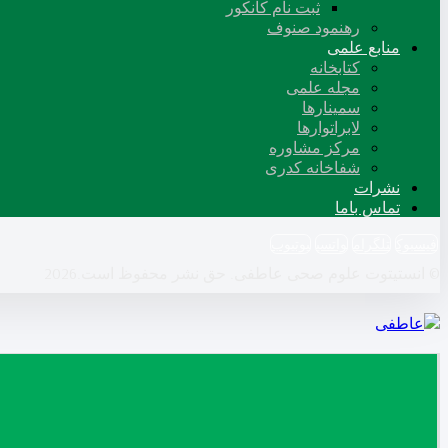
ثبت نام کانکور
رهنمود صنوف
منابع علمی
کتابخانه
مجله علمی
سمینارها
لابراتوارها
مرکز مشاوره
شفاخانه کدری
نشرات
تماس باما
فيسبوك
تلگرام
واتسپ
یوتیوب
© انستیتوت علوم صحی عاطفی. حق نشر محفوظ است.2026