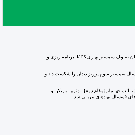
انستیتوت علوم صحی خصوصی عاطفی، جهت صحت مندی و سلامتیِ جسمی، روحی و ذهنی محصلان، جام دوستانۀ ورزش (فوتسال) را میان صنوف سمستر بهاری 1405، برنامه ریزی و
افته به مرحلۀ نهایی جام، تیم فوتسال سمستر چهارم نرسنگ، با زدن (7) گُل در برابر (5) گُل، تیم فوتسال سمستر سوم پروتز دندان را شکست داد و
ائب قهرمان{مقام دوم}، بهترین بازیکن و
 های فوتسال نهادهای بیرونی شد.