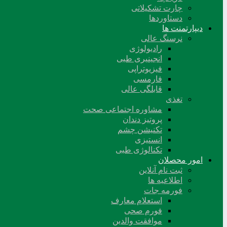
چارت تشکیلاتی
دستاوردها
دیپارتمنت ها
نرسنگ عالی
رادیولوژی
انجینیری طبی
فیزیوتراپی
فارمسی
قابلگی عالی
تغذی
مشاوره اجتماعی صحت
پروتیز دندان
تکنیشن چشم
انستیزی
تکنالوژی طبی
امور محصلان
ثبت نام آنلاین
اطلاعیه ها
فورمه جات
استعلام معارف
فورم صحی
موافقت والدین