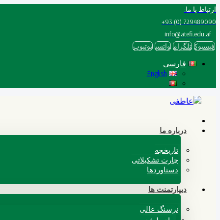
ارتباط با ما:
729489090 (0) 93+
info@atefi.edu.af
فيسبوك
تلگرام
واتسپ
یوتیوب
فارسی
English
فارسی
درباره ما
تاریخچه
چارت تشکیلاتی
دستاوردها
دیپارتمنت ها
نرسنگ عالی