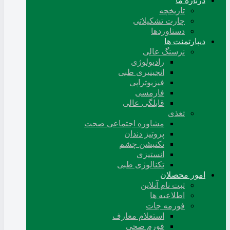
درباره ما
تاریخچه
چارت تشکیلاتی
دستاوردها
دیپارتمنت ها
نرسنگ عالی
رادیولوژی
انجینیری طبی
فیزیوتراپی
فارمسی
قابلگی عالی
تغذی
مشاوره اجتماعی صحت
پروتیز دندان
تکنیشن چشم
انستیزی
تکنالوژی طبی
امور محصلان
ثبت نام آنلاین
اطلاعیه ها
فورمه جات
استعلام معارف
فورم صحی