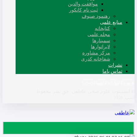
موافقت والدین
ثبت نام کانکور
رهنمود صنوف
منابع علمی
کتابخانه
مجله علمی
سمینارها
لابراتوارها
مرکز مشاوره
شفاخانه کدری
نشرات
تماس باما
فيسبوك
تلگرام
واتسپ
یوتیوب
© انستیتوت علوم صحی عاطفی. حق نشر محفوظ
است.2026