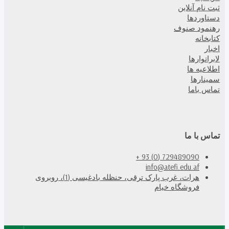
ثبت نام آنلاین
دستاوردها
رهنمود صنوف
کتابخانه
اخبار
لابراتوارها
اطلاعیه ها
سمینارها
تماس باما
تماس با ما
729489090 (0) 93 +
info@atefi.edu.af
هرات، غرب پارک ترقی، حنظله بادغیسی (1)، روبروی
فروشگاه خیام