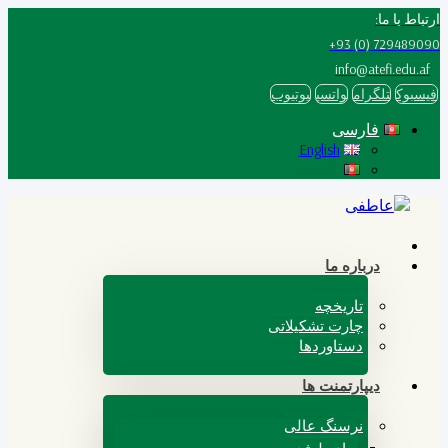
ارتباط با ما:
729489090 (0) 93+
info@atefi.edu.af
فيسبوك
تلگرام
واتسپ
یوتیوب
فارسی
English
فارسی
درباره ما
تاریخچه
چارت تشکیلاتی
دستاوردها
دیپارتمنت ها
نرسنگ عالی