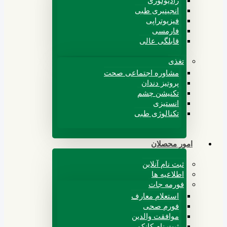
رادیولوژی
انجینیری طبی
فیزیوتراپی
فارمسی
قابلگی عالی
تغذی
مشاوره اجتماعی صحت
پروتیز دندان
تکنیشن چشم
انستیزی
تکنالوژی طبی
امور محصلان
ثبت نام آنلاین
اطلاعیه ها
فورمه جات
استعلام معارف
فورم صحی
موافقت والدین
ثبت نام کانکور